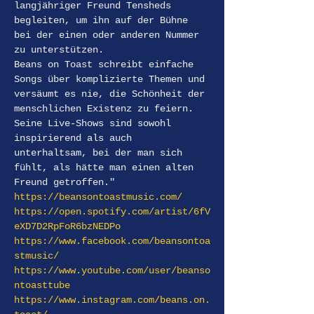
langjähriger Freund Tensheds 
begleiten, um ihn auf der Bühne 
bei der einen oder anderen Nummer 
zu unterstützen.
Beans on Toast schreibt einfache 
Songs über komplizierte Themen und 
versäumt es nie, die Schönheit der 
menschlichen Existenz zu feiern. 
Seine Live-Shows sind sowohl 
inspirierend als auch 
unterhaltsam, bei der man sich 
fühlt, als hätte man einen alten 
Freund getroffen."
https://beansontoastmusic.com/
https://open.spotify.com/artist/6fV
eXD7D2RpFoR6bzNEDPo
https://www.facebook.com/beansontoa
stmusic/
https://www.youtube.com/user/beanso
ntoasttube
https://www.instagram.com/beans.on.