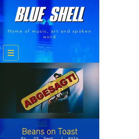
Home of music, art and spoken
word
Beans on Toast
Fr., 23. Sept.
  |  
Köln