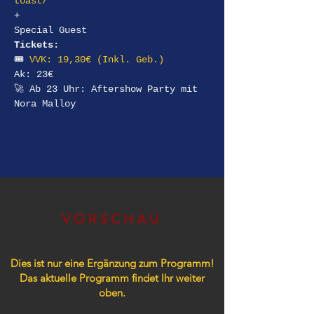
toast/
+
Special Guest
Tickets:
🎟 
VVK: 19,30€ (Inkl. Geb.)
Ak: 23€
🚀 Ab 23 Uhr: Aftershow Party mit 
Nora Malloy
VORSCHAU
Dies ist nur eine Ergänzung zum Programm!
Das aktuelle Programm findet Ihr weiter
oben.