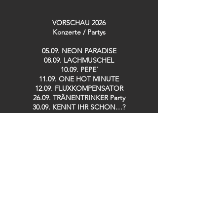
VORSCHAU 2026
Konzerte / Partys​
05.09. NEON PARADISE
08.09. LACHMUSCHEL
10.09. PEPE´
11.09. ONE HOT MINUTE
12.09. FLUXKOMPENSATOR
26.09. TRÄNENTRINKER Party
30.09. KENNT IHR SCHON…?
02.10. SWEET DREAMS Party 19h
02.10. 90´s LOVE Party 23h
03.10. GOLDEN GIRLS
08.10. SPH MUSIC MASTERS
10.10. DISCOBUDE Party
16.10. IRISH POGO Party
17.10. STOMPIN´ SATURDAY Live: BACKYARD
CASANOVAS
08.11. LINDY HOP Party
13.11. DE RAMÖNSCHE / BÜDCHE BOYS
25.11. KENNT IHR SCHON…?
26.11. SPH MUSIC MASTERS