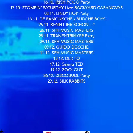
16.10. IRISH POGO Party
17.10. STOMPIN´ SATURDAY Live: BACKYARD CASANOVAS
08.11. LINDY HOP Party
13.11. DE RAMÖNSCHE / BÜDCHE BOYS
25.11. KENNT IHR SCHON…?
26.11. SPH MUSIC MASTERS
28.11. TRÄNENTRINKER Party
29.11. SPH MUSIC MASTERS
09.12. GUIDO DOSCHE
11.12. SPH MUSIC MASTERS
13.12. DER TO
17.12. Saving TED
19.12. ZOOLOUT
26.12. DISCOBUDE Party
29.12. SILK RABBITS
ch: