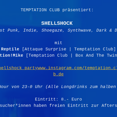
TEMPTATION CLUB präsentiert: 
SHELLSHOCK 
st Punk, Indie, Shoegaze, Synthwave, Dark & 
mit
Reptile
 [Attaque Surprise | Temptation Club]
tion!Mike
 [Temptation Club | Box And The Twi
hellshock_partywww.instagram.com/temptation.c
b.de
Hour von 23-0 Uhr (Alle Longdrinks zum halben
Eintritt: 8.- Euro
sucher*innen haben freien Eintritt zur After