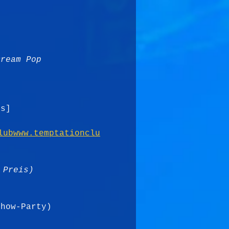
Dream Pop
ns]
lubwww.temptationclu
 Preis)
show-Party)