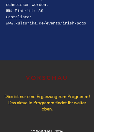
schmeissen werden.
🎟☠ Eintritt: 8€
Gästeliste: 
www.kulturika.de/events/irish-pogo 
VORSCHAU
Dies ist nur eine Ergänzung zum Programm!
Das aktuelle Programm findet Ihr weiter
oben.
VORSCHAU 2026