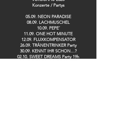
Konzerte / Partys​
05.09. NEON PARADISE
08.09. LACHMUSCHEL
10.09. PEPE´
11.09. ONE HOT MINUTE
12.09. FLUXKOMPENSATOR
26.09. TRÄNENTRINKER Party
30.09. KENNT IHR SCHON…?
02.10. SWEET DREAMS Party 19h
02.10. 90´s LOVE Party 23h
03.10. GOLDEN GIRLS
08.10. SPH MUSIC MASTERS
10.10. DISCOBUDE Party
16.10. IRISH POGO Party
17.10. STOMPIN´ SATURDAY Live: BACKYARD
CASANOVAS
08.11. LINDY HOP Party
13.11. DE RAMÖNSCHE / BÜDCHE BOYS
25.11. KENNT IHR SCHON…?
26.11. SPH MUSIC MASTERS
28.11. TRÄNENTRINKER Party
29.11. SPH MUSIC MASTERS