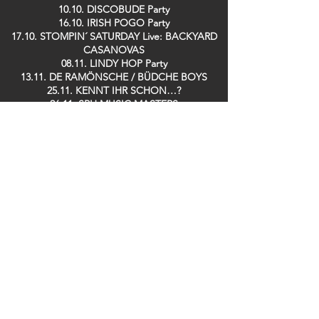
10.10. DISCOBUDE Party
16.10. IRISH POGO Party
17.10. STOMPIN´ SATURDAY Live: BACKYARD
CASANOVAS
08.11. LINDY HOP Party
13.11. DE RAMÖNSCHE / BÜDCHE BOYS
25.11. KENNT IHR SCHON…?
26.11. SPH MUSIC MASTERS
28.11. TRÄNENTRINKER Party
29.11. SPH MUSIC MASTERS
09.12. GUIDO DOSCHE
11.12. SPH MUSIC MASTERS
13.12. DER TO
17.12. Saving TED
19.12. ZOOLOUT
26.12. DISCOBUDE Party
29.12. SILK RABBITS
Bei uns im Club erhältlich: