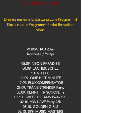
VORSCHAU
Dies ist nur eine Ergänzung zum Programm!
Das aktuelle Programm findet Ihr weiter
oben.
VORSCHAU 2026
Konzerte / Partys​
05.09. NEON PARADISE
08.09. LACHMUSCHEL
10.09. PEPE´
11.09. ONE HOT MINUTE
12.09. FLUXKOMPENSATOR
26.09. TRÄNENTRINKER Party
30.09. KENNT IHR SCHON…?
02.10. SWEET DREAMS Party 19h
02.10. 90´s LOVE Party 23h
03.10. GOLDEN GIRLS
08.10. SPH MUSIC MASTERS