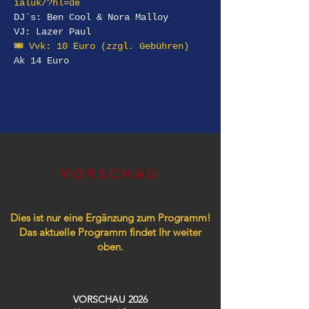
ialuk/?hl=de
DJ´s: Ben Cool & Nora Malloy
VJ: Lazer Paul
🎟️ Vvk: 10 Euro (zzgl. Gebühren)
Ak 14 Euro
VORSCHAU
Dies ist nur eine Ergänzung zum Programm!
Das aktuelle Programm findet Ihr weiter
oben.
VORSCHAU 2026