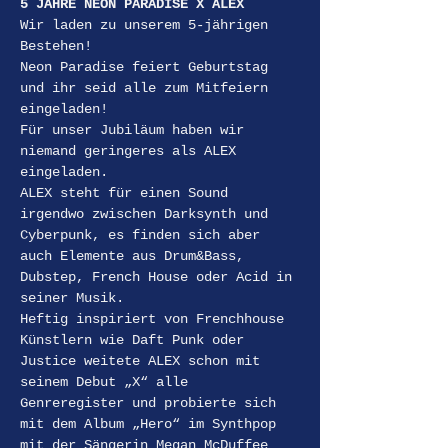
5 JAHRE NEON PARADISE X ALEX
Wir laden zu unserem 5-jährigen 
Bestehen!
Neon Paradise feiert Geburtstag 
und ihr seid alle zum Mitfeiern 
eingeladen!
Für unser Jubiläum haben wir 
niemand geringeres als ALEX 
eingeladen.
ALEX steht für einen Sound 
irgendwo zwischen Darksynth und 
Cyberpunk, es finden sich aber 
auch Elemente aus Drum&Bass, 
Dubstep, French House oder Acid in 
seiner Musik.
Heftig inspiriert von Frenchhouse 
Künstlern wie Daft Punk oder 
Justice weitete ALEX schon mit 
seinem Debut „X“ alle 
Genreregister und probierte sich 
mit dem Album „Hero“ im Synthpop 
mit der Sängerin Megan McDuffee 