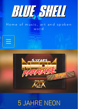
Home of music, art and spoken
word
5 JAHRE NEON