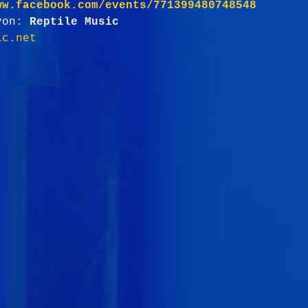
ww.facebook.com/events/771399480748548
von: 
Reptile Music
ic.net