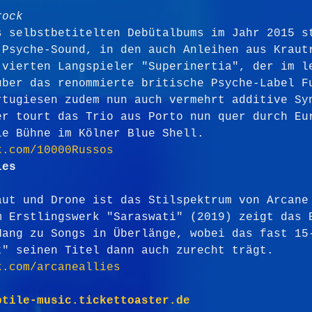
rock
s selbstbetitelten Debütalbums im Jahr 2015 s
 Psyche-Sound, in den auch Anleihen aus Kraut
 vierten Langspieler "Superinertia", der im l
über das renommierte britische Psyche-Label F
rtugiesen zudem nun auch vermehrt additive Sy
er tourt das Trio aus Porto nun quer durch Eu
ie Bühne im Kölner Blue Shell.
k.com/10000Russos
ies
aut und Drone ist das Stilspektrum von Arcane
m Erstlingswerk "Saraswati" (2019) zeigt das 
Hang zu Songs in Überlänge, wobei das fast 15
t" seinen Titel dann auch zurecht trägt.
k.com/arcaneallies
ptile-music.tickettoaster.de