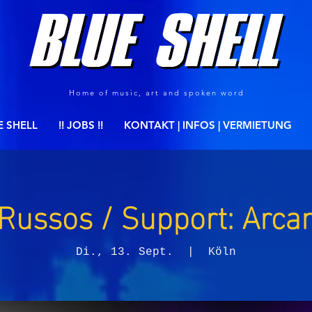
Home of music, art and spoken word
E SHELL
!! JOBS !!
KONTAKT | INFOS | VERMIETUNG
Russos / Support: Arcan
Di., 13. Sept.
  |  
Köln