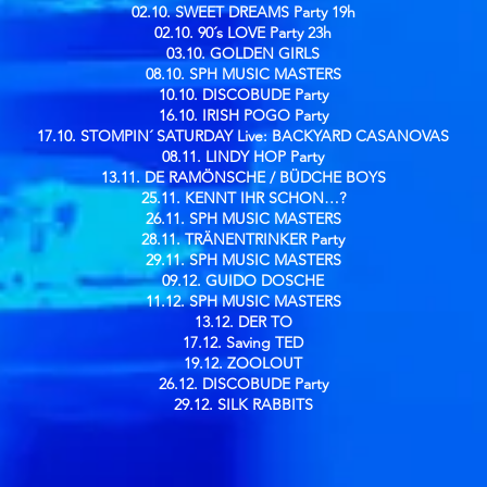
02.10. SWEET DREAMS Party 19h
02.10. 90´s LOVE Party 23h
03.10. GOLDEN GIRLS
08.10. SPH MUSIC MASTERS
10.10. DISCOBUDE Party
16.10. IRISH POGO Party
17.10. STOMPIN´ SATURDAY Live: BACKYARD CASANOVAS
08.11. LINDY HOP Party
13.11. DE RAMÖNSCHE / BÜDCHE BOYS
25.11. KENNT IHR SCHON…?
26.11. SPH MUSIC MASTERS
28.11. TRÄNENTRINKER Party
29.11. SPH MUSIC MASTERS
09.12. GUIDO DOSCHE
11.12. SPH MUSIC MASTERS
13.12. DER TO
17.12. Saving TED
19.12. ZOOLOUT
26.12. DISCOBUDE Party
29.12. SILK RABBITS