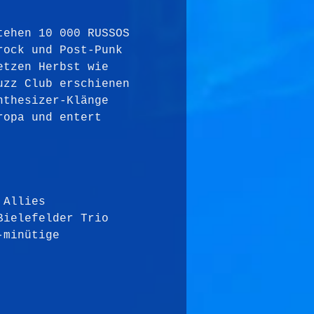
tehen 10 000 RUSSOS 
rock und Post-Punk 
etzen Herbst wie 
uzz Club erschienen 
nthesizer-Klänge 
ropa und entert 
 Allies 
Bielefelder Trio 
-minütige 