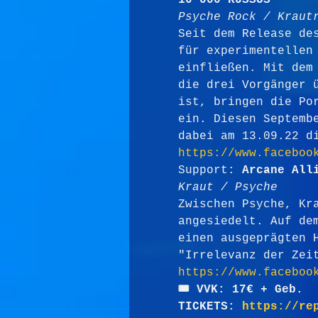
10 000 RUSSOS
Psyche Rock / Kraut
Seit dem Release de
für experimentellen
einfließen. Mit dem
die drei Vorgänger 
ist, bringen die Po
ein. Diesen Septemb
dabei am 13.09.22 d
https://www.faceboo
Support: 
Arcane All
Kraut / Psyche
Zwischen Psyche, Kr
angesiedelt. Auf de
einen ausgeprägten 
"Irrelevanz der Zei
https://www.faceboo
🎟 VVK: 17€ + Geb.
TICKETS: 
https://re