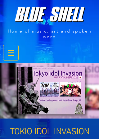
Home of music, art and spoken
word
TOKIO IDOL INVASION