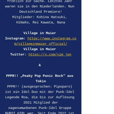
fröhlich zur Sache. Letztes Jahr 
waren sie in den Niederlanden. Nun 
Deutschland Premiere!
Mitglieder: Kohina Hatsuki, 
HiNaKo, Rei Kawata, Nana
Village in Maier 
Instagram: 
https://www.instagram.co
m/villageinmaier_official/
Village in Maier 
Twitter: 
https://x.com/vim_jpn
& 
PPPR!! „Peaky Pop Panic Rock“ aus 
Tokio
PPPR!! (ausgesprochen: Pipoparo) 
ist ein Idol Duo mit der Punk-Idol 
Legende Roa, die bis zur Auflösung 
2021 Mitglied der
sagenumwobenen Punk-Idol Gruppe 
BURST GIRL war. Seit Ende 2022 ist 