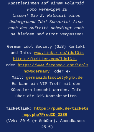
Künstlerinnen auf einem Polaroid 
Foto verewigen zu
lassen! Die 2. Halbzeit eines 
Underground Idol Konzerts! Also 
nach dem Auftritt unbedingt noch 
da bleiben und nicht verpassen!
German idol Society (GiS) Kontakt 
und Info: 
www.linktr.ee/idolGis
https://twitter.com/IdolGis
oder 
https://www.facebook.com/idols
howsgermany
  oder e-
Mail: 
germanidolsociety@gmx.de
Es kann ein VIP Treff mit den 
Künstlern besucht werden. Info 
über die GiS-Kontaktseiten.
Ticketlink
: 
https://punk.de/tickets
hop.php?ProdID=2286
(Vvk: 20 € (+ Gebühr), Abendkasse: 
25 €)