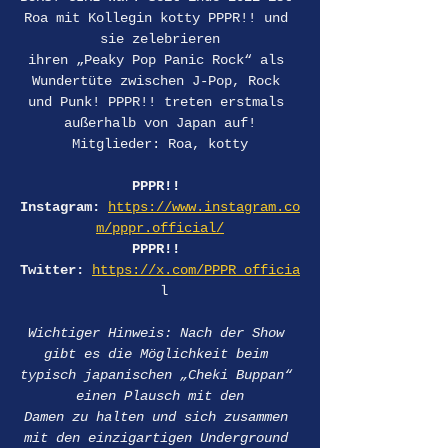
Roa mit Kollegin kotty PPPR!! und 
sie zelebrieren
ihren „Peaky Pop Panic Rock“ als 
Wundertüte zwischen J-Pop, Rock 
und Punk! PPPR!! treten erstmals 
außerhalb von Japan auf!
Mitglieder: Roa, kotty
PPPR!! 
Instagram: 
https://www.instagram.co
m/pppr.official/
PPPR!! 
Twitter: 
https://x.com/PPPR_officia
 l
Wichtiger Hinweis: Nach der Show 
gibt es die Möglichkeit beim 
typisch japanischen „Cheki Buppan“ 
einen Plausch mit den
Damen zu halten und sich zusammen 
mit den einzigartigen Underground 