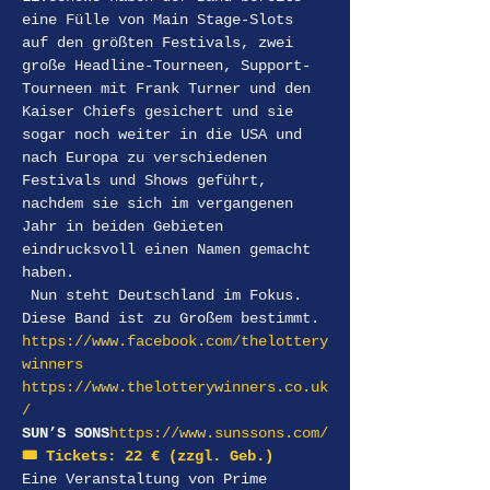
eine Fülle von Main Stage-Slots 
auf den größten Festivals, zwei 
große Headline-Tourneen, Support-
Tourneen mit Frank Turner und den 
Kaiser Chiefs gesichert und sie 
sogar noch weiter in die USA und 
nach Europa zu verschiedenen 
Festivals und Shows geführt, 
nachdem sie sich im vergangenen 
Jahr in beiden Gebieten 
eindrucksvoll einen Namen gemacht 
haben.
 Nun steht Deutschland im Fokus. 
Diese Band ist zu Großem bestimmt.
https://www.facebook.com/thelottery
winners
https://www.thelotterywinners.co.uk
/
SUN’S SONS
https://www.sunssons.com/
🎟️ Tickets: 22 € (zzgl. Geb.) 
Eine Veranstaltung von Prime 