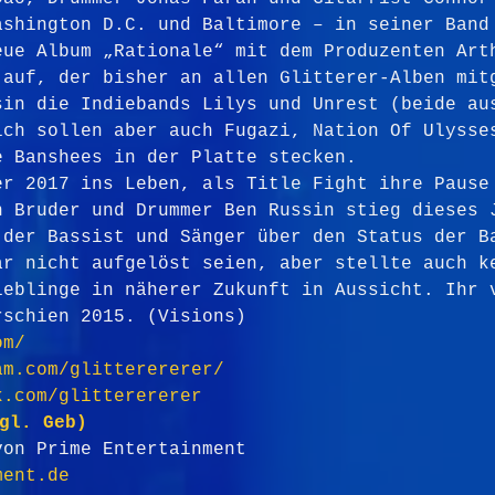
ashington D.C. und Baltimore – in seiner Band
eue Album „Rationale“ mit dem Produzenten Art
 auf, der bisher an allen Glitterer-Alben mit
sin die Indiebands Lilys und Unrest (beide au
ich sollen aber auch Fugazi, Nation Of Ulysse
e Banshees in der Platte stecken.
er 2017 ins Leben, als Title Fight ihre Pause
n Bruder und Drummer Ben Russin stieg dieses 
 der Bassist und Sänger über den Status der B
ar nicht aufgelöst seien, aber stellte auch k
ieblinge in näherer Zukunft in Aussicht. Ihr 
rschien 2015. (Visions)
om/
am.com/glitterererer/
k.com/glitterererer
zgl. Geb) 
von Prime Entertainment 
ment.de