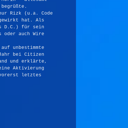
 begrüßte.
hur Rizk (u.a. Code 
gewirkt hat. Als 
s D.C.) für sein 
s oder auch Wire 
 auf unbestimmte 
Jahr bei Citizen 
and und erklärte, 
eine Aktivierung 
vorerst letztes 