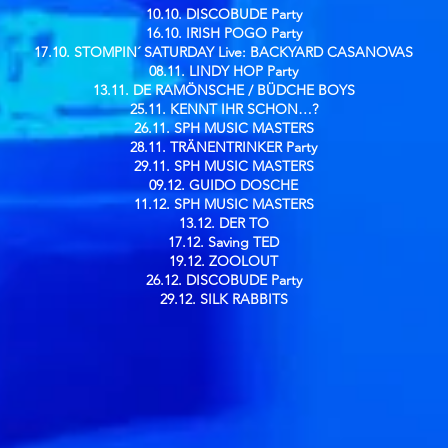
10.10. DISCOBUDE Party
16.10. IRISH POGO Party
17.10. STOMPIN´ SATURDAY Live: BACKYARD CASANOVAS
08.11. LINDY HOP Party
13.11. DE RAMÖNSCHE / BÜDCHE BOYS
25.11. KENNT IHR SCHON…?
26.11. SPH MUSIC MASTERS
28.11. TRÄNENTRINKER Party
29.11. SPH MUSIC MASTERS
09.12. GUIDO DOSCHE
11.12. SPH MUSIC MASTERS
13.12. DER TO
17.12. Saving TED
19.12. ZOOLOUT
26.12. DISCOBUDE Party
29.12. SILK RABBITS