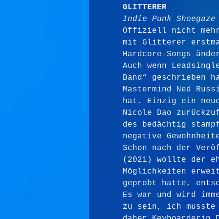
GLITTERER
Indie Punk Shoegaze
Offiziell nicht meh
mit Glitterer erstm
Hardcore-Songs ände
Auch wenn Leadsingl
Band“ geschrieben h
Mastermind Ned Russ
hat. Einzig ein neu
Nicole Dao zurückzu
des bedächtig stamp
negative Gewohnheit
Schon nach der Verö
(2021) wollte der e
Möglichkeiten erwei
geprobt hatte, ents
Es war und wird imm
zu sein, ich musste
daher Keyboarderin 