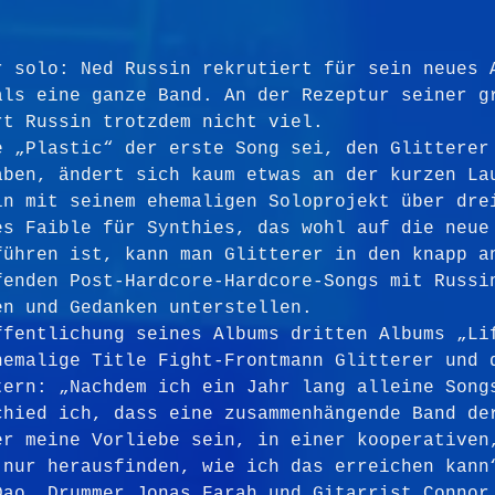
r solo: Ned Russin rekrutiert für sein neues 
als eine ganze Band. An der Rezeptur seiner g
rt Russin trotzdem nicht viel.
e „Plastic“ der erste Song sei, den Glitterer
aben, ändert sich kaum etwas an der kurzen La
in mit seinem ehemaligen Soloprojekt über dre
es Faible für Synthies, das wohl auf die neue
führen ist, kann man Glitterer in den knapp a
fenden Post-Hardcore-Hardcore-Songs mit Russi
en und Gedanken unterstellen.
ffentlichung seines Albums dritten Albums „Li
hemalige Title Fight-Frontmann Glitterer und 
tern: „Nachdem ich ein Jahr lang alleine Song
chied ich, dass eine zusammenhängende Band de
er meine Vorliebe sein, in einer kooperativen
 nur herausfinden, wie ich das erreichen kann
Dao, Drummer Jonas Farah und Gitarrist Connor