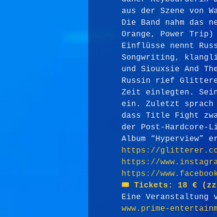
aus der Szene von W
Die Band nahm das n
Orange, Power Trip)
Einflüsse nennt Rus
Songwriting, klangl
und Siouxsie And Th
Russin rief Glitter
Zeit einlegten. Sei
ein. Zuletzt sprach
dass Title Fight zw
der Post-Hardcore-L
Album “Hyperview” e
https://glitterer.c
https://www.instagr
https://www.faceboo
🎟️ Tickets: 18 € (z
Eine Veranstaltung 
www.prime-entertain