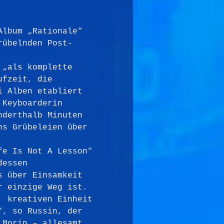
Album „Rationale“ 
rübelnden Post-
 „als komplette 
ufzeit, die 
i Alben etabliert 
 Keyboarderin 
nderthalb Minuten 
ns Grübeleien über 
fe Is Not A Lesson“ 
dessen 
s über Einsamkeit 
r einzige Weg ist. 
, kreativen Einheit 
“, so Russin, der 
 Morin – allesamt 